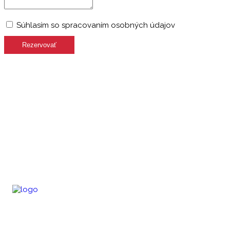
Súhlasím
Súhlasím so spracovaním osobných údajov
so
spracovaním
osobných
údajov