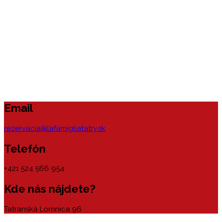
Email
rezervacia@lafamigliatatry.sk
Telefón
+421 524 566 954
Kde nás nájdete?
Tatranská Lomnica 96