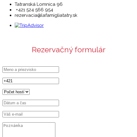
Tatranská Lomnica 96
+421 524 566 954
rezervacia@lafamigliatatry.sk
Rezervačný formulár
Meno
a
priezvisko
Telefónne
číslo
Počet
hostí
Dátum
a
čas
Emailová
adresa
Poznámka